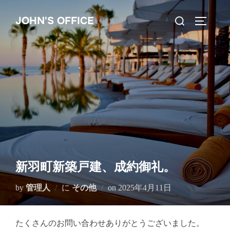
コ
検
JOHN'S OFFICE
ン
サイドバ
索
テ
対
ン
象:
ツ
へ
ス
キ
ッ
プ
新羽町新築戸建、成約御礼。
投
by
管理人
に
その他
on
2025年4月11日
稿
日:
たくさんのお問い合わせありがとうございました。