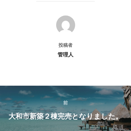
投稿者
投稿者
管理人
投
稿
前
前
ナ
大和市新築２棟完売となりました。
ビ