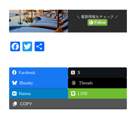
＼ 最新情報をチェック ／
Fa
T
共
ce
wi
有
bo
tte
Facebook
ok
r
X
Threads
Bluesky
Hatena
LINE
COPY