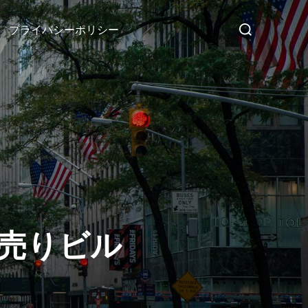
検
プライバシーポリシー
索
対
象:
い売りビル