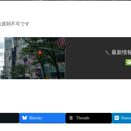
は原則不可です
＼ 最新情
Threads
Bluesky
Haten