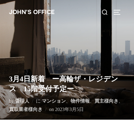
コ
検
JOHN'S OFFICE
ン
サイドバ
索
テ
対
ン
象:
ツ
へ
ス
キ
ッ
3月4日新着 ー高輪ザ・レジデン
プ
ス 15階受付予定ー
by
管理人
に
マンション
、
物件情報
、
買主様向き
、
投
買取業者様向き
on
2023年3月5日
稿
日: