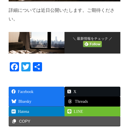
詳細については近日公開いたします。ご期待くださ
い。
＼ 最新情報をチェック ／
Fa
T
共
ce
wi
有
bo
tte
Facebook
ok
r
X
Threads
Bluesky
Hatena
LINE
COPY