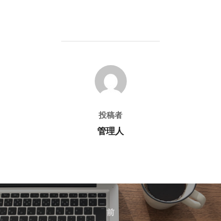
投稿者
投稿者
管理人
投
稿
前
前